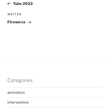
Beitrag
Tube 2023
Nächster
WEITER
Beitrag
Fireworxs
Categories
animation
intervention