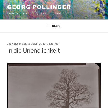
Zum
GEORG POLLINGER
Inhalt
time to do something new – unjailed arts
springen
Menü
VERÖFFENTLICHT
JANUAR 12, 2023
VON
GEORG
AM
In die Unendlichkeit