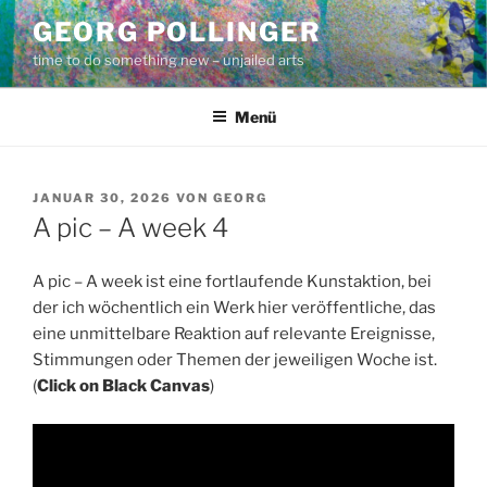
Zum
GEORG POLLINGER
Inhalt
time to do something new – unjailed arts
springen
Menü
VERÖFFENTLICHT
JANUAR 30, 2026
VON
GEORG
AM
A pic – A week 4
A pic – A week ist eine fortlaufende Kunstaktion, bei
der ich wöchentlich ein Werk hier veröffentliche, das
eine unmittelbare Reaktion auf relevante Ereignisse,
Stimmungen oder Themen der jeweiligen Woche ist.
(
Click on Black Canvas
)