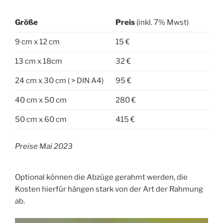
Größe
Preis
(inkl. 7% Mwst)
9 cm x 12 cm
15 €
13 cm x 18cm
32 €
24 cm x 30 cm ( > DIN A4)
95 €
40 cm x 50 cm
280 €
50 cm x 60 cm
415 €
Preise Mai 2023
Optional können die Abzüge gerahmt werden, die
Kosten hierfür hängen stark von der Art der Rahmung
ab.