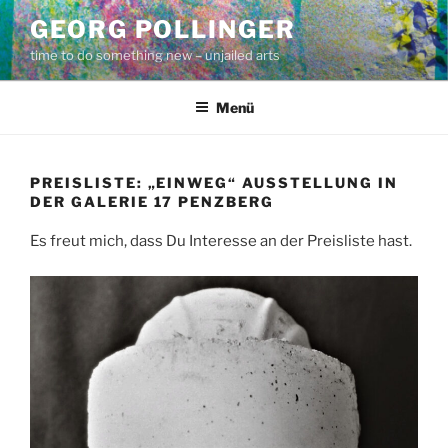
Zum
GEORG POLLINGER
Inhalt
time to do something new – unjailed arts
springen
Menü
PREISLISTE: „EINWEG“ AUSSTELLUNG IN
DER GALERIE 17 PENZBERG
Es freut mich, dass Du Interesse an der Preisliste hast.