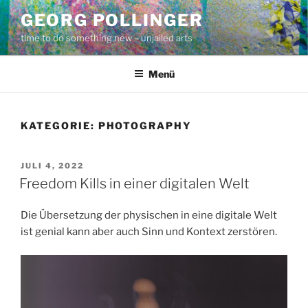
Zum
GEORG POLLINGER
Inhalt
time to do something new – unjailed arts
springen
Menü
KATEGORIE:
PHOTOGRAPHY
VERÖFFENTLICHT
JULI 4, 2022
AM
Freedom Kills in einer digitalen Welt
Die Übersetzung der physischen in eine digitale Welt
ist genial kann aber auch Sinn und Kontext zerstören.